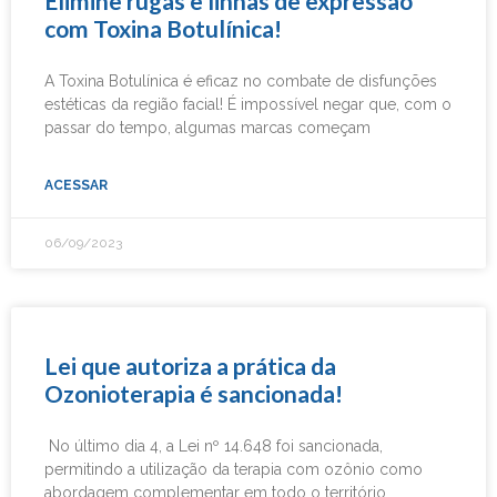
Elimine rugas e linhas de expressão
com Toxina Botulínica!
A Toxina Botulínica é eficaz no combate de disfunções
estéticas da região facial! É impossível negar que, com o
passar do tempo, algumas marcas começam
ACESSAR
06/09/2023
Lei que autoriza a prática da
Ozonioterapia é sancionada!
No último dia 4, a Lei nº 14.648 foi sancionada,
permitindo a utilização da terapia com ozônio como
abordagem complementar em todo o território