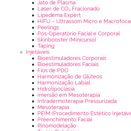
Jato de Plasma
Laser de CO₂ Fracionado
Lipedema Expert
HIFU – Ultrassom Micro e Macrofoc
Peelings
Pós-Operatório Facial e Corporal
Skinbooster (Minicurso)
Taping
Injetáveis
Bioestimuladores Corporais
Bioestimuladores Faciais
Fios de PDO
Harmonização de Glúteos
Harmonização Labial
Hidrolipoclasia
Imersão em Mesoterapia
Intradermoterapia Pressurizada
Mesoterapia
PEIM (Procedimento Estético Injetáv
Preenchimento Facial
Rinomodelação