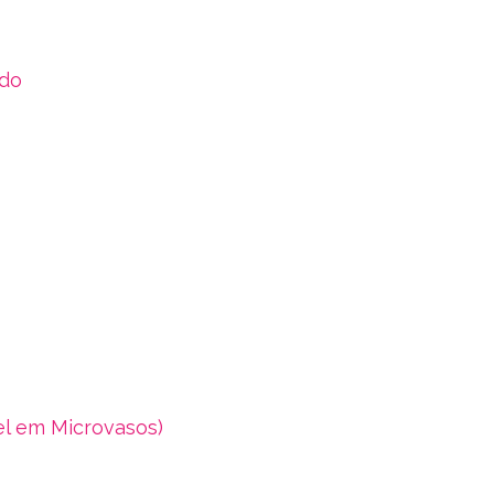
ado
el em Microvasos)