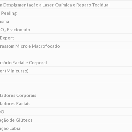
m Despigmentação a Laser, Química e Reparo Tecidual
 Peeling
lasma
CO₂ Fracionado
Expert
trassom Micro e Macrofocado
tório Facial e Corporal
er (Minicurso)
ladores Corporais
ladores Faciais
DO
ção de Glúteos
ção Labial