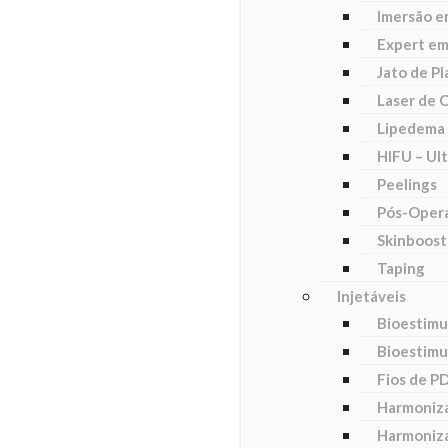
Imersão e
Expert em
Jato de P
Laser de 
Lipedema 
HIFU – Ul
Peelings
Pós-Opera
Skinboost
Taping
Injetáveis
Bioestimu
Bioestimu
Fios de P
Harmoniza
Harmoniza