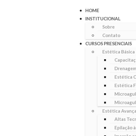
HOME
INSTITUCIONAL
Sobre
Contato
CURSOS PRESENCIAIS
Estética Básica
Capacitaç
Drenagem 
Estética 
Estética F
Microagul
Microagul
Estética Avanç
Altas Tec
Epilação à