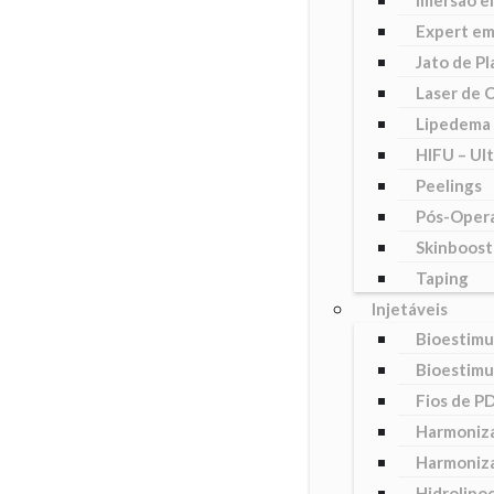
Imersão e
Expert em
Jato de P
Laser de 
Lipedema 
HIFU – Ul
Peelings
Pós-Opera
Skinboost
Taping
Injetáveis
Bioestimu
Bioestimu
Fios de P
Harmoniza
Harmoniza
Hidrolipoc