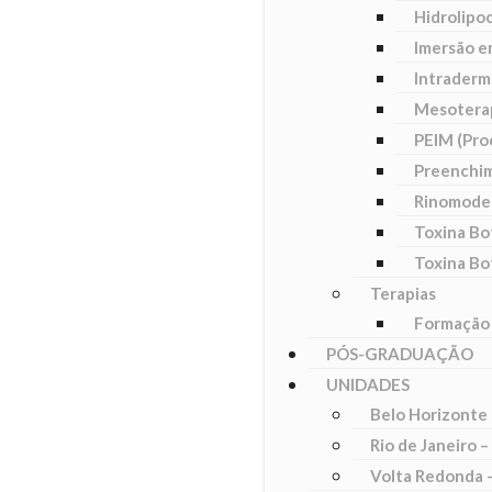
Hidrolipoc
Imersão e
Intraderm
Mesotera
PEIM (Pro
Preenchim
Rinomode
Toxina Bo
Toxina Bo
Terapias
Formação
PÓS-GRADUAÇÃO
UNIDADES
Belo Horizonte
Rio de Janeiro –
Volta Redonda –