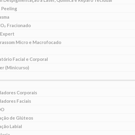
m Despigmentação a Laser, Química e Reparo Tecidual
 Peeling
lasma
CO₂ Fracionado
Expert
trassom Micro e Macrofocado
tório Facial e Corporal
er (Minicurso)
ladores Corporais
ladores Faciais
DO
ção de Glúteos
ção Labial
lasia