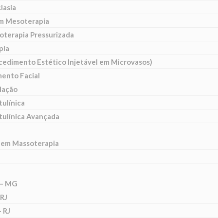
lasia
m Mesoterapia
oterapia Pressurizada
pia
cedimento Estético Injetável em Microvasos)
ento Facial
lação
tulínica
tulínica Avançada
 em Massoterapia
 – MG
 RJ
 RJ