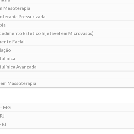
m Mesoterapia
oterapia Pressurizada
pia
cedimento Estético Injetável em Microvasos)
ento Facial
lação
tulínica
tulínica Avançada
 em Massoterapia
 – MG
 RJ
 RJ