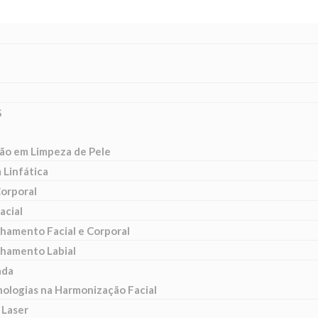
S
ão em Limpeza de Pele
Linfática
Corporal
acial
hamento Facial e Corporal
hamento Labial
ada
nologias na Harmonização Facial
 Laser