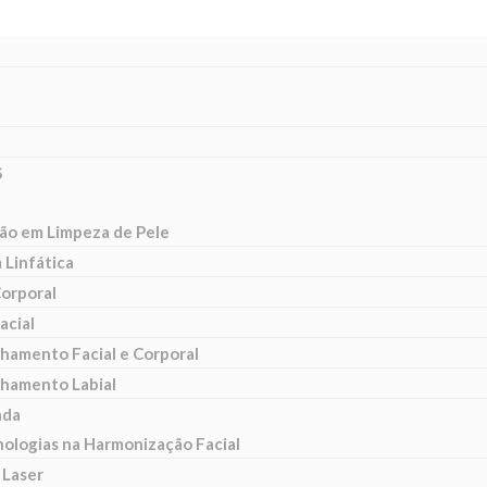
S
ão em Limpeza de Pele
Linfática
Corporal
acial
hamento Facial e Corporal
hamento Labial
ada
nologias na Harmonização Facial
 Laser