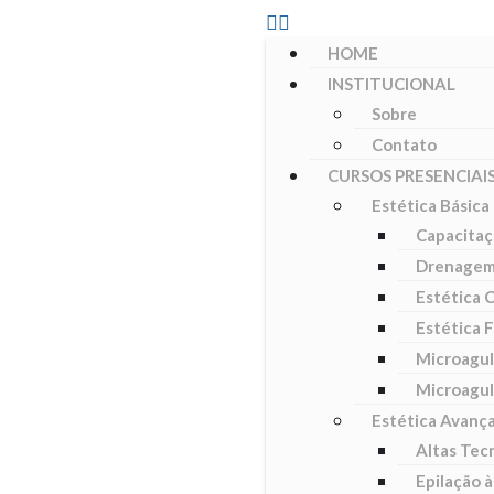
HOME
INSTITUCIONAL
Sobre
Contato
CURSOS PRESENCIAI
Estética Básica
Capacitaç
Drenagem 
Estética 
Estética F
Microagul
Microagul
Estética Avanç
Altas Tec
Epilação à