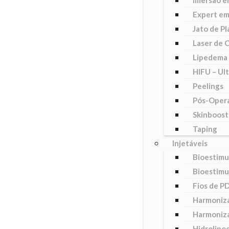
Imersão e
Expert em
Jato de P
Laser de 
Lipedema 
HIFU – Ul
Peelings
Pós-Opera
Skinboost
Taping
Injetáveis
Bioestimu
Bioestimu
Fios de P
Harmoniza
Harmoniza
Hidrolipoc