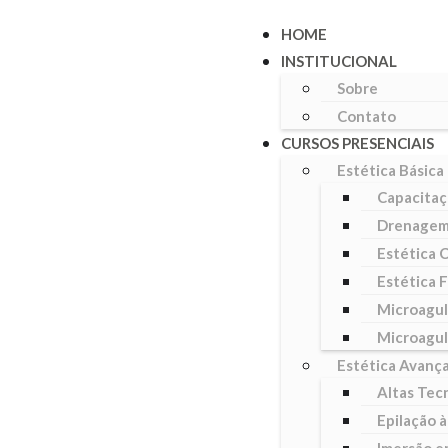
HOME
INSTITUCIONAL
Sobre
Contato
CURSOS PRESENCIAIS
Estética Básica
Capacitaç
Drenagem 
Estética 
Estética F
Microagul
Microagul
Estética Avanç
Altas Tec
Epilação à