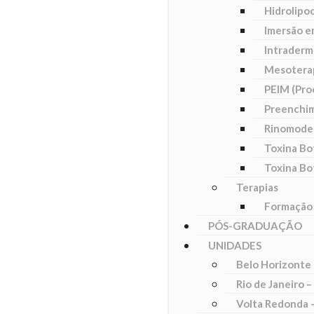
Hidrolipoc
Imersão e
Intraderm
Mesotera
PEIM (Pro
Preenchim
Rinomode
Toxina Bo
Toxina Bo
Terapias
Formação
PÓS-GRADUAÇÃO
UNIDADES
Belo Horizonte
Rio de Janeiro –
Volta Redonda –