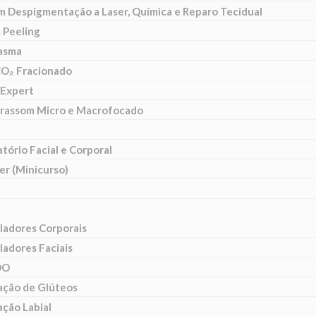
m Despigmentação a Laser, Química e Reparo Tecidual
 Peeling
lasma
CO₂ Fracionado
Expert
trassom Micro e Macrofocado
tório Facial e Corporal
er (Minicurso)
ladores Corporais
ladores Faciais
DO
ção de Glúteos
ção Labial