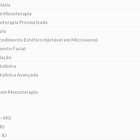
lasia
m Mesoterapia
oterapia Pressurizada
pia
cedimento Estético Injetável em Microvasos)
ento Facial
lação
tulínica
tulínica Avançada
 em Massoterapia
 – MG
 RJ
 RJ