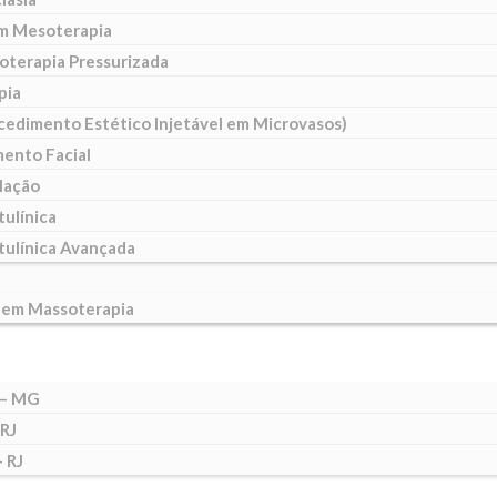
m Mesoterapia
oterapia Pressurizada
pia
cedimento Estético Injetável em Microvasos)
ento Facial
lação
tulínica
tulínica Avançada
 em Massoterapia
 – MG
 RJ
 RJ