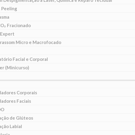
m Despigmentação a Laser, Química e Reparo Tecidual
 Peeling
lasma
CO₂ Fracionado
Expert
trassom Micro e Macrofocado
tório Facial e Corporal
er (Minicurso)
ladores Corporais
ladores Faciais
DO
ção de Glúteos
ção Labial
lasia