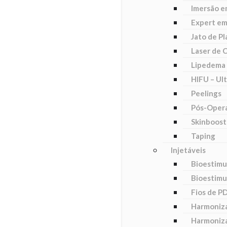
Imersão e
Expert em
Jato de P
Laser de 
Lipedema 
HIFU – Ul
Peelings
Pós-Opera
Skinboost
Taping
Injetáveis
Bioestimu
Bioestimu
Fios de P
Harmoniza
Harmoniza